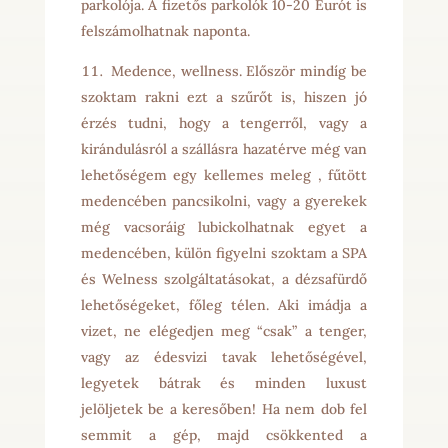
parkolója. A fizetős parkolók 10-20 Eurót is
felszámolhatnak naponta.
Medence, wellness. Először mindíg be
szoktam rakni ezt a szűrőt is, hiszen jó
érzés tudni, hogy a tengerről, vagy a
kirándulásról a szállásra hazatérve még van
lehetőségem egy kellemes meleg , fűtött
medencében pancsikolni, vagy a gyerekek
még vacsoráig lubickolhatnak egyet a
medencében, külön figyelni szoktam a SPA
és Welness szolgáltatásokat, a dézsafürdő
lehetőségeket, főleg télen. Aki imádja a
vizet, ne elégedjen meg “csak” a tenger,
vagy az édesvizi tavak lehetőségével,
legyetek bátrak és minden luxust
jelöljetek be a keresőben! Ha nem dob fel
semmit a gép, majd csökkented a