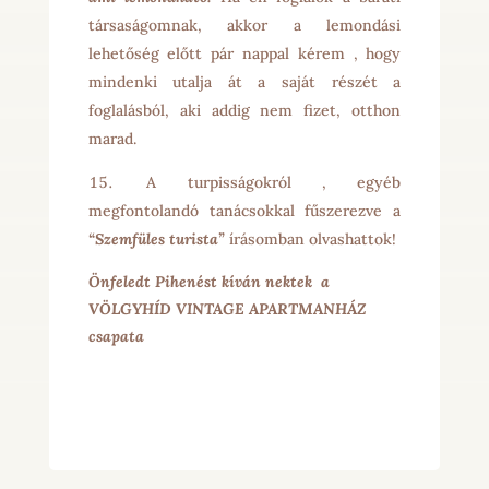
társaságomnak, akkor a lemondási
lehetőség előtt pár nappal kérem , hogy
mindenki utalja át a saját részét a
foglalásból, aki addig nem fizet, otthon
marad.
A turpisságokról , egyéb
megfontolandó tanácsokkal fűszerezve a
“Szemfüles turista”
írásomban olvashattok!
Önfeledt Pihenést kíván nektek a
VÖLGYHÍD VINTAGE APARTMANHÁZ
csapata