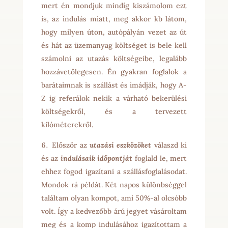
mert én mondjuk mindíg kiszámolom ezt
is, az indulás miatt, meg akkor kb látom,
hogy milyen úton, autópályán vezet az út
és hát az üzemanyag költséget is bele kell
számolni az utazás költségeibe, legalább
hozzávetőlegesen. Én gyakran foglalok a
barátaimnak is szállást és imádják, hogy A-
Z ig referálok nekik a várható bekerülési
költségekről, és a tervezett
kilóméterekről.
Először az
utazási eszközöket
válaszd ki
és az
indulásaik időpontját
foglald le, mert
ehhez fogod igazítani a szállásfoglalásodat.
Mondok rá példát. Két napos különbséggel
találtam olyan kompot, ami 50%-al olcsóbb
volt. Így a kedvezőbb árú jegyet vásároltam
meg és a komp indulásához igazítottam a