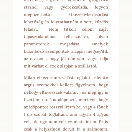
strand, vagy gyerekcsúzda, legyen
megfizethető étkezési-bevásárlási
lehetőség és folytathatnám a sort, küzdős
feladat. Nem titkolt célom saját
tapasztalataimat felhasználva, olyan
paraméterek megadása, amelyek
különböző szempontok alapján megsegítik
az olvasót , hogy jól döntsön, vagy tudja
mit várhat el ezek alapján a szállástól.
Mikor elkezdtem szállást foglalni , eleinte
árgus szemekkel kellett figyelnem, hogy
nehogy eltévesszek valamit , és még így is
fizettem un. “tanulópénzt”, mert volt hogy
az időpontot rosszul írtam be, vagy 4 főnek
1 db szobát foglaltam, ami ugyan 4 ágyas
volt, de ugy nem volt ez miatt intim. Ez is
csak a helyszínen derült ki a számomra.