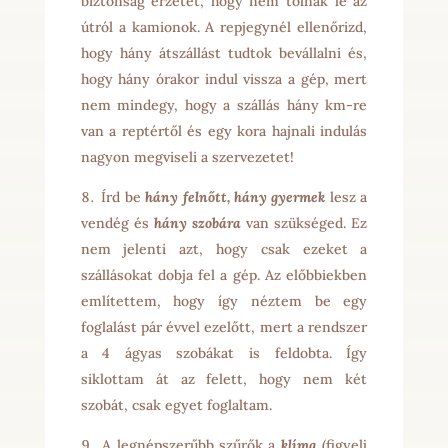
biztonság érzetet, hogy nem tolnak le az
útról a kamionok. A repjegynél ellenőrizd,
hogy hány átszállást tudtok bevállalni és,
hogy hány órakor indul vissza a gép, mert
nem mindegy, hogy a szállás hány km-re
van a reptértől és egy kora hajnali indulás
nagyon megviseli a szervezetet!
Írd be
hány felnőtt, hány gyermek
lesz a
vendég és
hány szobára
van szükséged. Ez
nem jelenti azt, hogy csak ezeket a
szállásokat dobja fel a gép. Az előbbiekben
említettem, hogy így néztem be egy
foglalást pár évvel ezelőtt, mert a rendszer
a 4 ágyas szobákat is feldobta. Így
siklottam át az felett, hogy nem két
szobát, csak egyet foglaltam.
A legnépszerűbb szűrők a
klíma
(figyelj