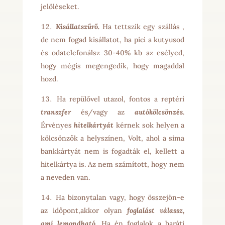
jelöléseket.
Kisállatszűrő.
Ha tettszik egy szállás ,
de nem fogad kisállatot, ha pici a kutyusod
és odatelefonálsz 30-40% kb az esélyed,
hogy mégis megengedik, hogy magaddal
hozd.
Ha repülővel utazol, fontos a reptéri
transzfer
és/vagy az
autókölcsönzés
.
Érvényes
hitelkártyát
kérnek sok helyen a
kölcsönzők a helyszínen, Volt, ahol a sima
bankkártyát nem is fogadták el, kellett a
hitelkártya is. Az nem számított, hogy nem
a neveden van.
Ha bizonytalan vagy, hogy összejön-e
az időpont,akkor olyan
foglalást válassz,
ami lemondható.
Ha én foglalok a baráti