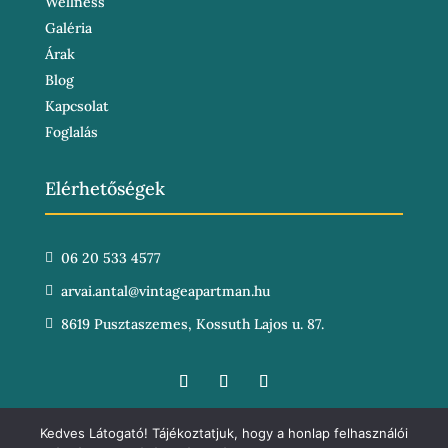
Wellness
Galéria
Árak
Blog
Kapcsolat
Foglalás
Elérhetőségek
06 20 533 4577

arvai.antal@vintageapartman.hu

8619 Pusztaszemes, Kossuth Lajos u. 87.

Kedves Látogató! Tájékoztatjuk, hogy a honlap felhasználói