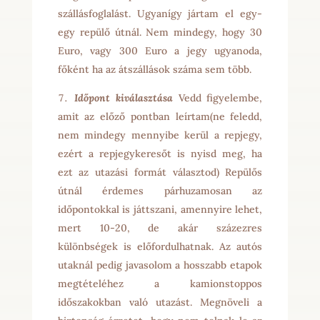
szállásfoglalást. Ugyanígy jártam el egy-
egy repülő útnál. Nem mindegy, hogy 30
Euro, vagy 300 Euro a jegy ugyanoda,
főként ha az átszállások száma sem több.
Időpont kiválasztása
Vedd figyelembe,
amit az előző pontban leírtam(ne feledd,
nem mindegy mennyibe kerül a repjegy,
ezért a repjegykeresőt is nyisd meg, ha
ezt az utazási formát választod) Repülős
útnál érdemes párhuzamosan az
időpontokkal is játtszani, amennyire lehet,
mert 10-20, de akár százezres
különbségek is előfordulhatnak. Az autós
utaknál pedig javasolom a hosszabb etapok
megtételéhez a kamionstoppos
időszakokban való utazást. Megnöveli a