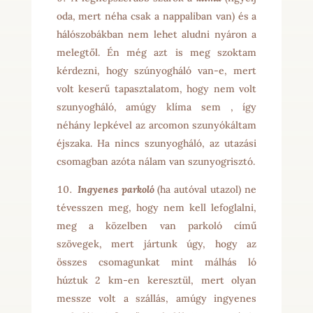
oda, mert néha csak a nappaliban van) és a
hálószobákban nem lehet aludni nyáron a
melegtől. Én még azt is meg szoktam
kérdezni, hogy szúnyogháló van-e, mert
volt keserű tapasztalatom, hogy nem volt
szunyogháló, amúgy klíma sem , így
néhány lepkével az arcomon szunyókáltam
éjszaka. Ha nincs szunyogháló, az utazási
csomagban azóta nálam van szunyogrisztó.
Ingyenes parkoló
(ha autóval utazol) ne
tévesszen meg, hogy nem kell lefoglalni,
meg a közelben van parkoló című
szövegek, mert jártunk úgy, hogy az
összes csomagunkat mint málhás ló
húztuk 2 km-en keresztül, mert olyan
messze volt a szállás, amúgy ingyenes