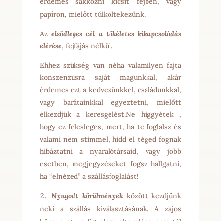
érdemes sakkozni kicsit fejben, vagy
papíron, mielőtt túlköltekezünk.
Az
elsődleges cél a tökéletes kikapcsolódás
elérése
, fejfájás nélkül.
Ehhez szükség van néha valamilyen fajta
konszenzusra saját magunkkal, akár
érdemes ezt a kedvesünkkel, családunkkal,
vagy barátainkkal egyeztetni, mielőtt
elkezdjük a keresgélést.Ne higgyétek ,
hogy ez felesleges, mert, ha te foglalsz és
valami nem stimmel, hidd el téged fognak
hibáztatni a nyaralótársaid, vagy jobb
esetben, megjegyzéseket fogsz hallgatni,
ha “elnézed” a szállásfoglalást!
Nyugodt körülmények
között kezdjünk
neki a szállás kiválasztásának. A zajos