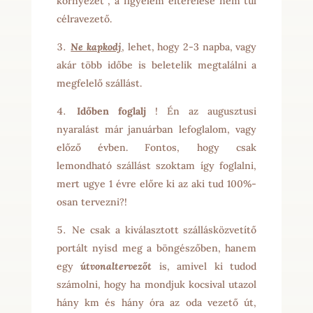
környezet , a figyelem elterelése nem túl
célravezető.
Ne kapkodj
, lehet, hogy 2-3 napba, vagy
akár több időbe is beletelik megtalálni a
megfelelő szállást.
Időben foglalj
! Én az augusztusi
nyaralást már januárban lefoglalom, vagy
előző évben. Fontos, hogy csak
lemondható szállást szoktam így foglalni,
mert ugye 1 évre előre ki az aki tud 100%-
osan tervezni?!
Ne csak a kiválasztott szállásközvetítő
portált nyisd meg a böngészőben, hanem
egy
útvonaltervezőt
is, amivel ki tudod
számolni, hogy ha mondjuk kocsival utazol
hány km és hány óra az oda vezető út,